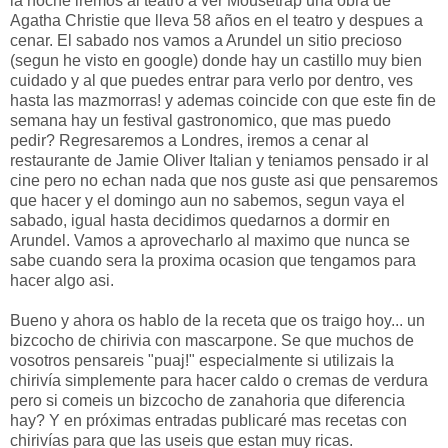
la noche iremos al teatro a ver Mousetrap una obra de
Agatha Christie que lleva 58 años en el teatro y despues a
cenar. El sabado nos vamos a Arundel un sitio precioso
(segun he visto en google) donde hay un castillo muy bien
cuidado y al que puedes entrar para verlo por dentro, ves
hasta las mazmorras! y ademas coincide con que este fin de
semana hay un festival gastronomico, que mas puedo
pedir? Regresaremos a Londres, iremos a cenar al
restaurante de Jamie Oliver Italian y teniamos pensado ir al
cine pero no echan nada que nos guste asi que pensaremos
que hacer y el domingo aun no sabemos, segun vaya el
sabado, igual hasta decidimos quedarnos a dormir en
Arundel. Vamos a aprovecharlo al maximo que nunca se
sabe cuando sera la proxima ocasion que tengamos para
hacer algo asi.
Bueno y ahora os hablo de la receta que os traigo hoy... un
bizcocho de chirivia con mascarpone. Se que muchos de
vosotros pensareis "puaj!" especialmente si utilizais la
chirivía simplemente para hacer caldo o cremas de verdura
pero si comeis un bizcocho de zanahoria que diferencia
hay? Y en próximas entradas publicaré mas recetas con
chirivías para que las useis que estan muy ricas.