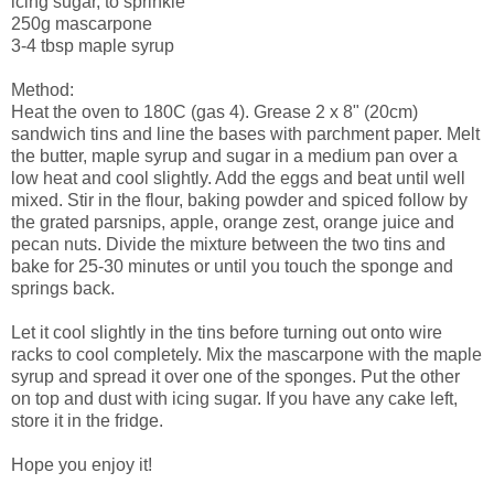
icing sugar, to sprinkle
250g mascarpone
3-4 tbsp maple syrup
Method:
Heat the oven to 180C (gas 4). Grease 2 x 8" (20cm)
sandwich tins and line the bases with parchment paper. Melt
the butter, maple syrup and sugar in a medium pan over a
low heat and cool slightly. Add the eggs and beat until well
mixed. Stir in the flour, baking powder and spiced follow by
the grated parsnips, apple, orange zest, orange juice and
pecan nuts. Divide the mixture between the two tins and
bake for 25-30 minutes or until you touch the sponge and
springs back.
Let it cool slightly in the tins before turning out onto wire
racks to cool completely. Mix the mascarpone with the maple
syrup and spread it over one of the sponges. Put the other
on top and dust with icing sugar. If you have any cake left,
store it in the fridge.
Hope you enjoy it!