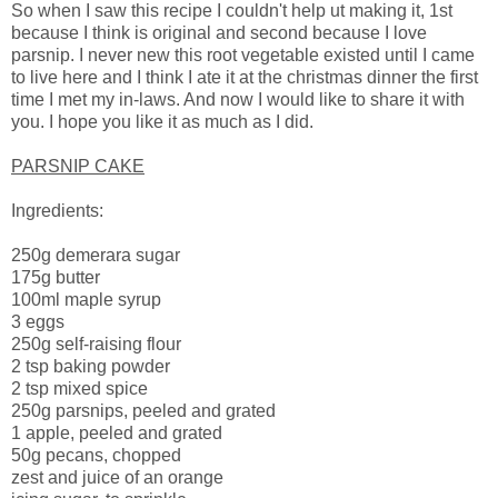
So when I saw this recipe I couldn't help ut making it, 1st
because I think is original and second because I love
parsnip. I never new this root vegetable existed until I came
to live here and I think I ate it at the christmas dinner the first
time I met my in-laws. And now I would like to share it with
you. I hope you like it as much as I did.
PARSNIP CAKE
Ingredients:
250g demerara sugar
175g butter
100ml maple syrup
3 eggs
250g self-raising flour
2 tsp baking powder
2 tsp mixed spice
250g parsnips, peeled and grated
1 apple, peeled and grated
50g pecans, chopped
zest and juice of an orange