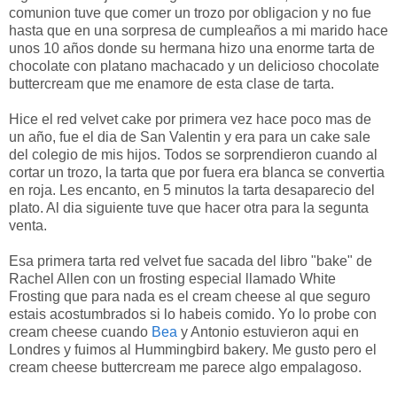
comunion tuve que comer un trozo por obligacion y no fue
hasta que en una sorpresa de cumpleaños a mi marido hace
unos 10 años donde su hermana hizo una enorme tarta de
chocolate con platano machacado y un delicioso chocolate
buttercream que me enamore de esta clase de tarta.
Hice el red velvet cake por primera vez hace poco mas de
un año, fue el dia de San Valentin y era para un cake sale
del colegio de mis hijos. Todos se sorprendieron cuando al
cortar un trozo, la tarta que por fuera era blanca se convertia
en roja. Les encanto, en 5 minutos la tarta desaparecio del
plato. Al dia siguiente tuve que hacer otra para la segunta
venta.
Esa primera tarta red velvet fue sacada del libro "bake" de
Rachel Allen con un frosting especial llamado White
Frosting que para nada es el cream cheese al que seguro
estais acostumbrados si lo habeis comido. Yo lo probe con
cream cheese cuando
Bea
y Antonio estuvieron aqui en
Londres y fuimos al Hummingbird bakery. Me gusto pero el
cream cheese buttercream me parece algo empalagoso.