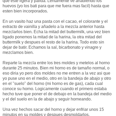
que este ligera y palida. Lentamente ve añadiendo los
huevos (yo los bati para que me fuera mas facil) hasta que
esten bien incorporados.
En un vasito haz una pasta con el cacao, el colorante y el
extracto de vainilla y añadelo a la mezcla anterior hasta
mezclarlos bien. Echa la mitad del buttermilk, una vez bien
ligado ponemos la mitad de la harina, la otra mitad del
buttermilk y despues el resto de la harina. Todo esto sin
dejar de batir. Echamos la sal, bicarbonato y vinagre y
mezclamos bien.
Reparte la mezcla entre los tres moldes y metelos al horno
durante 25 minutos. Bien mi horno es de tamaño normal, o
eso diria yo pero dos moldes no me entren a la vez asi que
yo puse uno en el medio, otro en la bandeja de abajo y otro
en el "suelo" del horno (mi horno es de gas), cada cual
conoce su horno. Logicamente cuando el primero estaba
hecho tuve que poner el de debajo en la bandeja del medio
y el del suelo en la de abajo y seguir horneando.
Una vez hechos sacar del horno y dejar enfriar unos 15
minutos en su moldes y despues desmoldarlos.