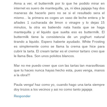
Anna a ver, el buttermilk por lo que he podido mirar en
internet es suero de mantequilla, ya, ni idea jajajaja hay dos
maneras de hacerlo pero no se si el resultado sera el
mismo... la primera es coges un vaso de leche entera y le
añades 1 cucharada de limon o vinagre y lo dejas 15
minutos, la otra es batiendo nata hasta que se haga
mantequilla y el liquido que suelta eso es buttermilk. El
buttermilk tiene la consistencia de un yoghurt natural
tirando a liquido. Espero haberte ayudado. White Frosting
es simplemente como se llama la crema que hice para
cubrir la tarta. El cream tartar es el cremor tartaro creo que
le llama Bea. Son unos polvitos blancos.
Mar no me puedo creer que con las tartas tan maravillosas
que tu haces nunca hayas hecho esta, pues venga, manos
a la obra!!!
Paula venga! haz como yo, cuando hago una tarta siempre
doy trozos a los vecinos y asi no como tanto jajajaja
Responder